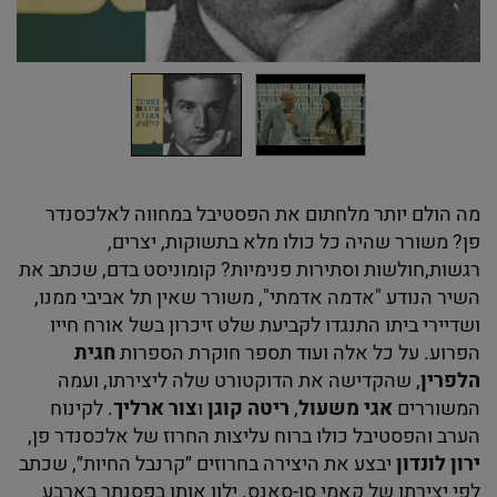
מה הולם יותר מלחתום את הפסטיבל במחווה לאלכסנדר
פן? משורר שהיה כל כולו מלא בתשוקות, יצרים,
רגשות,חולשות וסתירות פנימיות? קומוניסט בדם, שכתב את
השיר הנודע "אדמה אדמתי", משורר שאין תל אביבי ממנו,
ושדיירי ביתו התנגדו לקביעת שלט זיכרון בשל אורח חייו
הפרוע. על כל אלה ועוד תספר חוקרת הספרות
חגית
הלפרין
, שהקדישה את הדוקטורט שלה ליצירתו, ועמה
המשוררים
אגי משעול
,
ריטה קוגן
ו
צור ארליך
. לקינוח
הערב והפסטיבל כולו ברוח עליצות החרוז של אלכסנדר פן,
ירון לונדון
יבצע את היצירה בחרוזים ״קרנבל החיות״, שכתב
לפי יצירתו של קאמי סן-סאנס. ילוו אותו בפסנתר בארבע