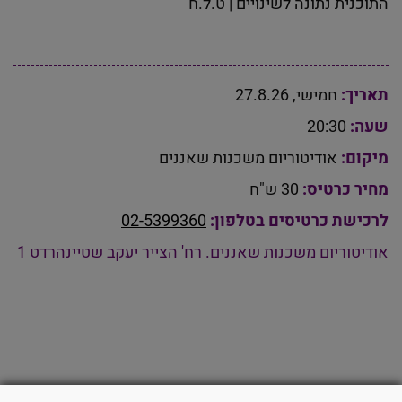
התוכנית נתונה לשינויים | ט.ל.ח
תאריך:
חמישי, 27.8.26
שעה:
20:30
מיקום:
אודיטוריום משכנות שאננים
מחיר כרטיס:
30 ש"ח
לרכישת כרטיסים בטלפון:
02-5399360
אודיטוריום משכנות שאננים. רח' הצייר יעקב שטיינהרדט 1