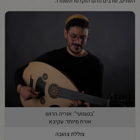
השנים, שרבים מהם הוקלטו ונשמרו.
"בגעגועי": אוריה הרוש
אורח מיוחד: עקיבא
צוללת צהובה