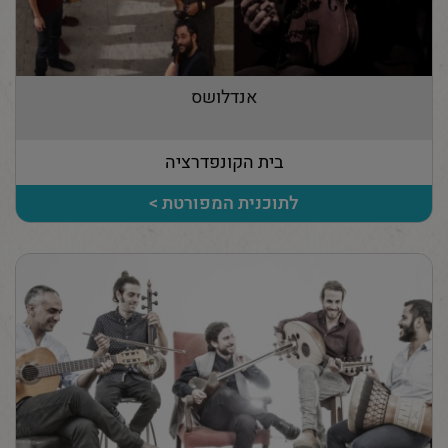
אנדלושס
בית הקונפדרציה
לתוכנית המפורטת >