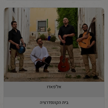
אל'פאדו
בית הקונפדרציה