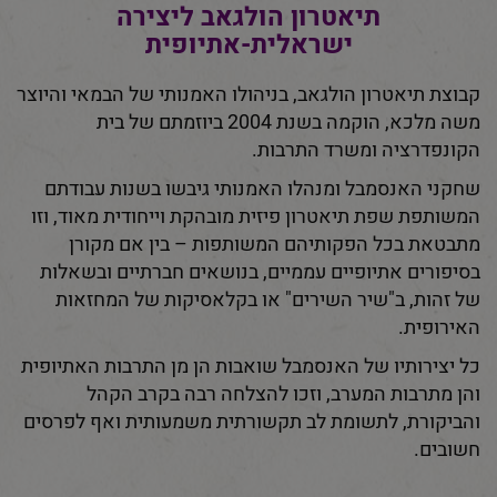
תיאטרון הולגאב ליצירה
ישראלית-אתיופית
קבוצת תיאטרון הולגאב, בניהולו האמנותי של הבמאי והיוצר
משה מלכא, הוקמה בשנת 2004 ביוזמתם של בית
הקונפדרציה ומשרד התרבות.
שחקני האנסמבל ומנהלו האמנותי גיבשו בשנות עבודתם
המשותפת שפת תיאטרון פיזית מובהקת וייחודית מאוד, וזו
מתבטאת בכל הפקותיהם המשותפות – בין אם מקורן
בסיפורים אתיופיים עממיים, בנושאים חברתיים ובשאלות
של זהות, ב"שיר השירים" או בקלאסיקות של המחזאות
האירופית.
כל יצירותיו של האנסמבל שואבות הן מן התרבות האתיופית
והן מתרבות המערב, וזכו להצלחה רבה בקרב הקהל
והביקורת, לתשומת לב תקשורתית משמעותית ואף לפרסים
חשובים.