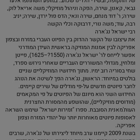
של התקופה, ובשירי הלדינו שכתב. במופע השתתפו אלעד
גבאי, קאנון, שירה, הפקה וניהול מוזיקלי; משה אריאל לוק,
שירה; ר' דוד מנחם, שירה ונאי; הדס פול ירדן, שירה; יניב
רבה, עוד; משה נורי, דרבוקה וכלי הקשה
רבי ישראל נג'ארה
את עיצובו של הקשר ההדוק בין הפיוט העברי במזרח ובצפון
אפריקה לבין אמנות המוזיקה בראשית העידן המודרני
אפשר לייחס לר' ישראל נג'ארה (1550?–1625), פייטן
ומלחין, מגדולי המשוררים העבריים שאחרי גירוש ספרד,
שחי בסוריה רוב ימיו. מתוך חידושיו המוזיקליים שניים
בולטים במיוחד: הראשון, נג'ארה הפך לשיטה את הנוהג
לחבר פיוטים חדשים על-פי מודלים של שירים קיימים.
החידוש השני הוא מיונם של הפיוטים על פי המקאמים
(מודוסים מוזיקליים), שהושפע מהמסורת החצרנית
העות'מאנית הסובבת. ספרו "זמירות ישראל" שימש השראה
לאסופות פיוטים מאוחרות יותר של יהודי המזרח וצפון
אפריקה.
בשנת 2009 קיימנו ערב מיוחד ליצירתו של נג'ארה, שרבים